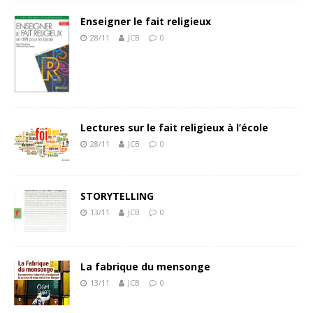
Enseigner le fait religieux
28/11
JCB
0
Lectures sur le fait religieux à l’école
28/11
JCB
0
STORYTELLING
13/11
JCB
0
La fabrique du mensonge
13/11
JCB
0