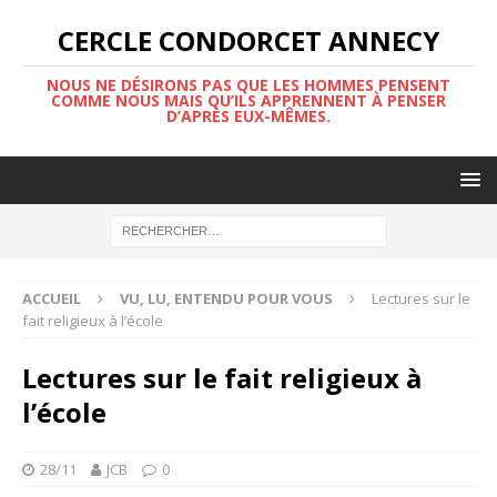
CERCLE CONDORCET ANNECY
NOUS NE DÉSIRONS PAS QUE LES HOMMES PENSENT
COMME NOUS MAIS QU’ILS APPRENNENT À PENSER
D’APRÈS EUX-MÊMES.
ACCUEIL
VU, LU, ENTENDU POUR VOUS
Lectures sur le
fait religieux à l’école
Lectures sur le fait religieux à
l’école
28/11
JCB
0