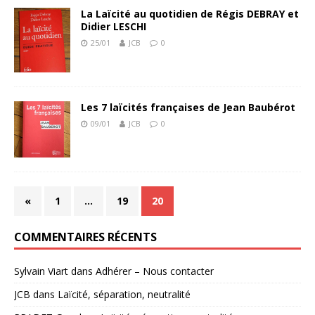
La Laïcité au quotidien de Régis DEBRAY et
Didier LESCHI
25/01
JCB
0
Les 7 laïcités françaises de Jean Baubérot
09/01
JCB
0
«
1
…
19
20
COMMENTAIRES RÉCENTS
Sylvain Viart
dans
Adhérer – Nous contacter
JCB
dans
Laïcité, séparation, neutralité