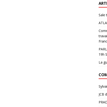
ART
Sale 
ATLA
Comme
trava
Franc
PARL
19h S
La gu
COM
Sylva
JCB
d
PRAD