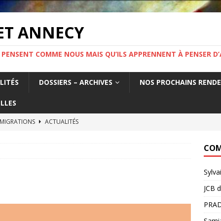
ET ANNECY
 PENSENT COMME NOUS MAIS QU’ILS APPRENNENT À PENSER D’
LITÉS
DOSSIERS – ARCHIVES
NOS PROCHAINS REND
LLES
 MIGRATIONS
ACTUALITÉS
tat français fabrique la précarité des travailleurs étrangers. Un
COM
France.
ACTUALITÉS
Sylva
MIGRATION ! Mercredi 19 novembre 19h Salle Yvette Martinet
JCB
d
PRAD
e l’information.
ACTUALITÉS
Sami