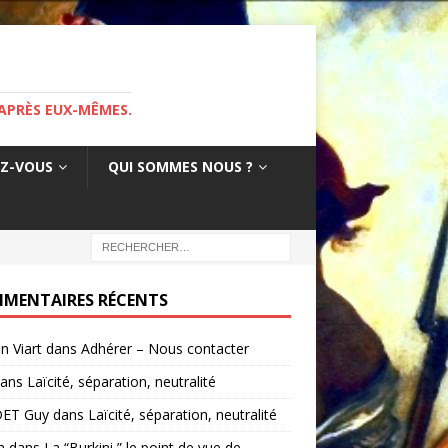
APRÈS EUX-MÊMES.
EZ-VOUS
QUI SOMMES NOUS ?
MENTAIRES RÉCENTS
in Viart
dans
Adhérer – Nous contacter
ans
Laïcité, séparation, neutralité
ET Guy
dans
Laïcité, séparation, neutralité
a
dans
La “Burkini ” le point de vue de