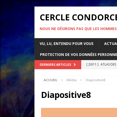
CERCLE CONDORC
NOUS NE DÉSIRONS PAS QUE LES HOMMES
VU, LU, ENTENDU POUR VOUS
ACTUA
PROTECTION DE VOS DONNÉES PERSONNE
[ 20/11 ]
ATLAS DES
DERNIERS ARTICLES
[ 07/11 ]
Comment l’é
ACCUEIL
Média
Diapositive8
rapport d’Amnesty 
[ 21/10 ]
PARLONS IM
Diapositive8
ACTUALITÉS
[ 05/05 ]
La guerre d