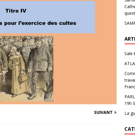
pour les glaciers !
ACTUALITÉS
Cathe
quest
SAMP
ART
Sale 
ATLA
Comme
trava
Franc
PARL
19h S
SUIVANT
La gu
CAT