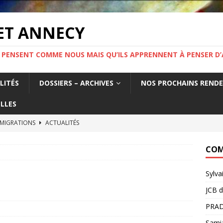
ET ANNECY
 PENSENT COMME NOUS MAIS QU’ILS APPRENNENT À PENSER D’
LITÉS
DOSSIERS – ARCHIVES
NOS PROCHAINS REND
LLES
 MIGRATIONS
ACTUALITÉS
tat français fabrique la précarité des travailleurs étrangers. Un
COM
France.
ACTUALITÉS
Sylva
MIGRATION ! Mercredi 19 novembre 19h Salle Yvette Martinet
JCB
d
PRAD
e l’information.
ACTUALITÉS
Sami