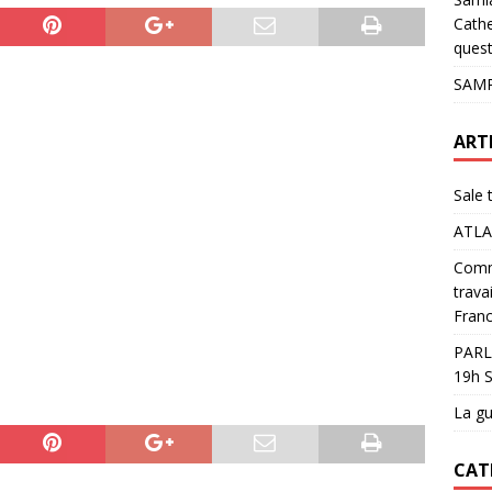
pour les glaciers !
ACTUALITÉS
Cathe
quest
SAMP
ART
Sale 
ATLA
Comme
trava
Franc
PARL
19h S
La gu
CAT