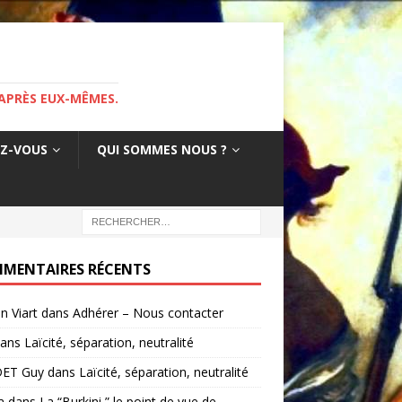
APRÈS EUX-MÊMES.
EZ-VOUS
QUI SOMMES NOUS ?
MENTAIRES RÉCENTS
in Viart
dans
Adhérer – Nous contacter
ans
Laïcité, séparation, neutralité
ET Guy
dans
Laïcité, séparation, neutralité
a
dans
La “Burkini ” le point de vue de