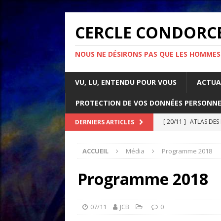
CERCLE CONDORC
NOUS NE DÉSIRONS PAS QUE LES HOMMES
VU, LU, ENTENDU POUR VOUS
ACTUA
PROTECTION DE VOS DONNÉES PERSONNE
[ 20/11 ]
ATLAS DES
DERNIERS ARTICLES
[ 07/11 ]
Comment l’é
ACCUEIL
Média
Programme 2018
rapport d’Amnesty 
[ 21/10 ]
PARLONS IM
Programme 2018
ACTUALITÉS
[ 05/05 ]
La guerre d
07/11
JCB
0