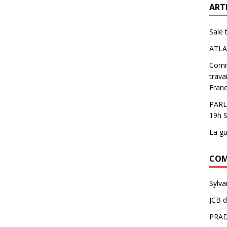
ART
Sale 
ATLA
Comme
trava
Franc
PARL
19h S
La gu
COM
Sylva
JCB
d
PRAD