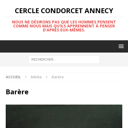
CERCLE CONDORCET ANNECY
NOUS NE DÉSIRONS PAS QUE LES HOMMES PENSENT
COMME NOUS MAIS QU’ILS APPRENNENT À PENSER
D’APRÈS EUX-MÊMES.
ACCUEIL
Média
Barère
Barère