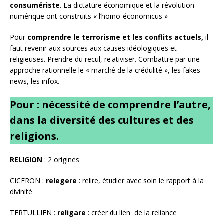
consumériste
. La dictature économique et la révolution
numérique ont construits « l’homo-économicus »
Pour
comprendre le terrorisme et les conflits actuels,
il
faut revenir aux sources aux causes idéologiques et
religieuses. Prendre du recul, relativiser. Combattre par une
approche rationnelle le « marché de la crédulité », les fakes
news, les infox.
Pour : nécessité de comprendre l’autre,
dans la diversité des cultures et des
religions.
RELIGION
: 2 origines
CICERON :
relegere
: relire, étudier avec soin le rapport à la
divinité
TERTULLIEN :
religare
: créer du lien de la reliance