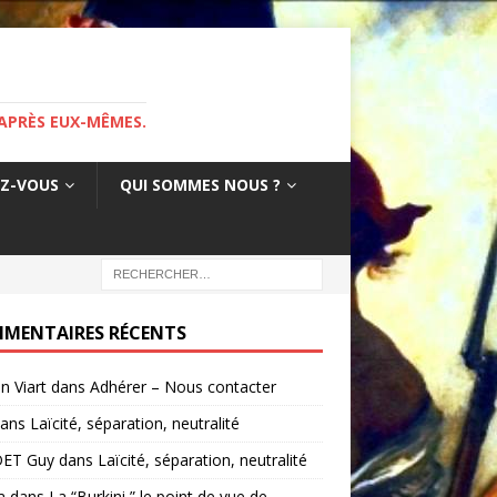
APRÈS EUX-MÊMES.
EZ-VOUS
QUI SOMMES NOUS ?
MENTAIRES RÉCENTS
in Viart
dans
Adhérer – Nous contacter
ans
Laïcité, séparation, neutralité
ET Guy
dans
Laïcité, séparation, neutralité
a
dans
La “Burkini ” le point de vue de