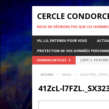
CERCLE CONDORC
NOUS NE DÉSIRONS PAS QUE LES HOMMES
VU, LU, ENTENDU POUR VOUS
ACTUA
PROTECTION DE VOS DONNÉES PERSONNE
[ 20/11 ]
ATLAS DES
DERNIERS ARTICLES
[ 07/11 ]
Comment l’é
ACCUEIL
Média
41ZcL-l7FZL._SX323
rapport d’Amnesty 
[ 21/10 ]
PARLONS IM
41ZcL-l7FZL._SX32
ACTUALITÉS
[ 05/05 ]
La guerre d