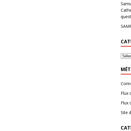
Sami
Cathe
quest
SAMP
CAT
MÉT
Conn
Flux 
Flux
Site
CAT