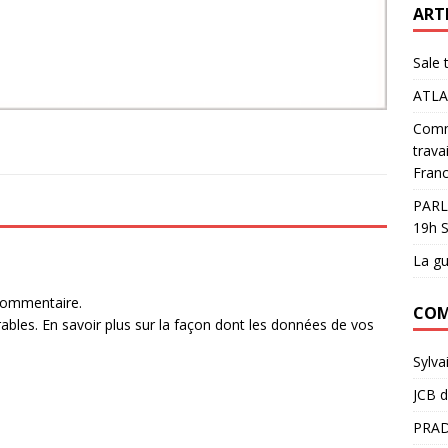
ART
Sale 
ATLA
Comme
trava
Franc
PARL
19h S
La gu
commentaire.
COM
rables.
En savoir plus sur la façon dont les données de vos
Sylva
JCB
d
PRAD