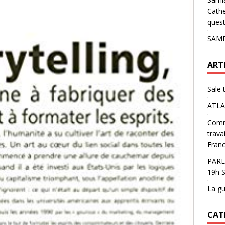
pour les glaciers !
ACTUALITÉS
Cathe
quest
SAMP
ART
Sale 
ATLA
Comme
trava
Franc
PARL
19h S
La gu
CAT