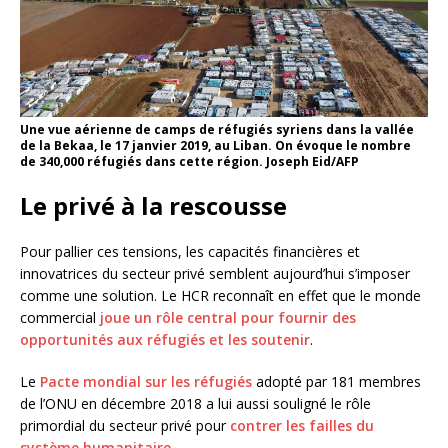
Une vue aérienne de camps de réfugiés syriens dans la vallée
de la Bekaa, le 17 janvier 2019, au Liban. On évoque le nombre
de 340,000 réfugiés dans cette région. Joseph Eid/AFP
Le privé à la rescousse
Pour pallier ces tensions, les capacités financières et
innovatrices du secteur privé semblent aujourd’hui s’imposer
comme une solution. Le HCR reconnaît en effet que le monde
commercial
joue un rôle central pour fournir des
opportunités aux réfugiés et les soutenir
.
Le
Pacte mondial sur les réfugiés
adopté par 181 membres
de l’ONU en décembre 2018 a lui aussi souligné le rôle
primordial du secteur privé pour
contrer les failles du
système humanitaire
.