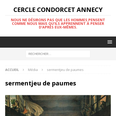
CERCLE CONDORCET ANNECY
NOUS NE DÉSIRONS PAS QUE LES HOMMES PENSENT
COMME NOUS MAIS QU’ILS APPRENNENT À PENSER
D’APRÈS EUX-MÊMES.
ACCUEIL
Média
sermentjeu de paumes
sermentjeu de paumes