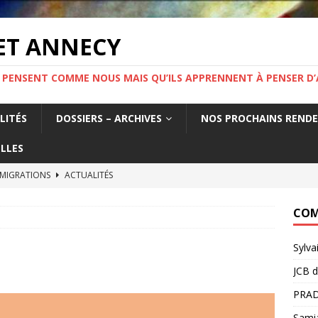
ET ANNECY
 PENSENT COMME NOUS MAIS QU’ILS APPRENNENT À PENSER D’
LITÉS
DOSSIERS – ARCHIVES
NOS PROCHAINS REND
LLES
 MIGRATIONS
ACTUALITÉS
tat français fabrique la précarité des travailleurs étrangers. Un
COM
France.
ACTUALITÉS
Sylva
MIGRATION ! Mercredi 19 novembre 19h Salle Yvette Martinet
JCB
d
PRAD
e l’information.
ACTUALITÉS
Sami