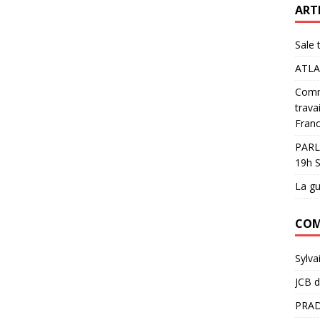
ART
Sale 
ATLA
Comme
trava
Franc
PARL
19h S
La gu
COM
Sylva
JCB
d
PRAD