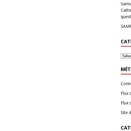
Sami
Cathe
quest
SAMP
CAT
MÉT
Conn
Flux 
Flux
Site
CAT