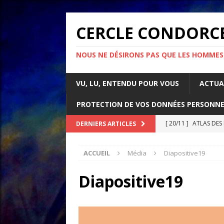
CERCLE CONDORC
NOUS NE DÉSIRONS PAS QUE LES HOMMES
VU, LU, ENTENDU POUR VOUS
ACTUA
PROTECTION DE VOS DONNÉES PERSONNE
[ 20/11 ]
ATLAS DES
DERNIERS ARTICLES
[ 07/11 ]
Comment l’é
ACCUEIL
Média
Diapositive19
rapport d’Amnesty 
[ 21/10 ]
PARLONS IM
Diapositive19
ACTUALITÉS
[ 05/05 ]
La guerre d