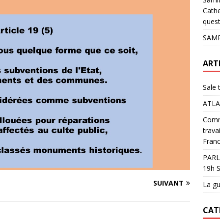
pour les glaciers !
ACTUALITÉS
Cathe
quest
SAMP
ART
Sale 
ATLA
Comme
trava
Franc
PARL
19h S
SUIVANT
La gu
CAT