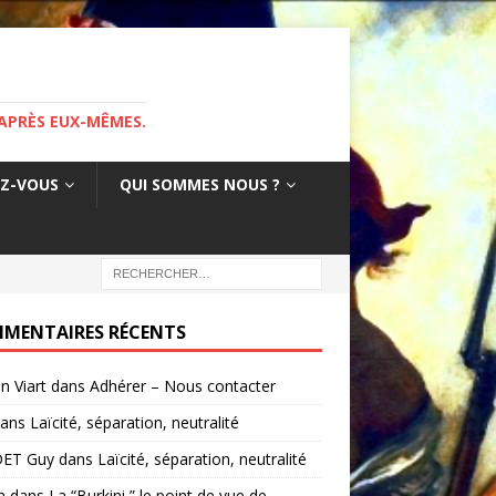
APRÈS EUX-MÊMES.
EZ-VOUS
QUI SOMMES NOUS ?
MENTAIRES RÉCENTS
in Viart
dans
Adhérer – Nous contacter
ans
Laïcité, séparation, neutralité
ET Guy
dans
Laïcité, séparation, neutralité
a
dans
La “Burkini ” le point de vue de