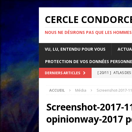
CERCLE CONDORC
NOUS NE DÉSIRONS PAS QUE LES HOMMES
VU, LU, ENTENDU POUR VOUS
ACTUA
PROTECTION DE VOS DONNÉES PERSONNE
[ 20/11 ]
ATLAS DES
DERNIERS ARTICLES
[ 07/11 ]
Comment l’é
ACCUEIL
Média
Screenshot-2017-11
rapport d’Amnesty 
[ 21/10 ]
PARLONS IM
Screenshot-2017-1
ACTUALITÉS
opinionway-2017 p
[ 05/05 ]
La guerre d