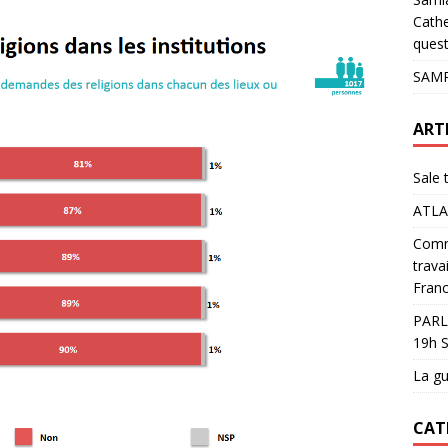
pour les glaciers !
ACTUALITÉS
Cathe
quest
SAMP
ART
Sale 
ATLA
Comme
trava
Franc
PARL
19h S
La gu
CAT