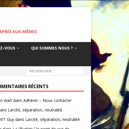
APRÈS EUX-MÊMES.
EZ-VOUS
QUI SOMMES NOUS ?
MENTAIRES RÉCENTS
in Viart
dans
Adhérer – Nous contacter
ans
Laïcité, séparation, neutralité
ET Guy
dans
Laïcité, séparation, neutralité
a
dans
La “Burkini ” le point de vue de