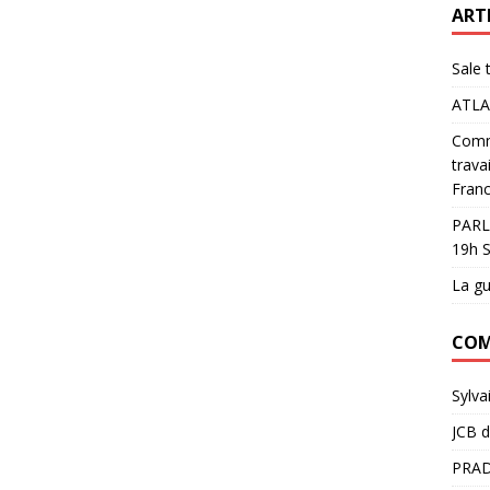
ART
Sale 
ATLA
Comme
trava
Franc
PARL
19h S
La gu
COM
Sylva
JCB
d
PRAD