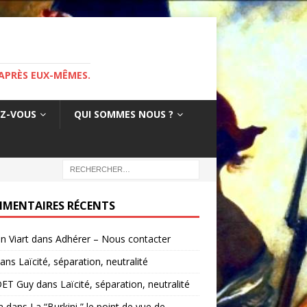
APRÈS EUX-MÊMES.
EZ-VOUS
QUI SOMMES NOUS ?
MENTAIRES RÉCENTS
in Viart
dans
Adhérer – Nous contacter
ans
Laïcité, séparation, neutralité
ET Guy
dans
Laïcité, séparation, neutralité
a
dans
La “Burkini ” le point de vue de