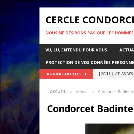
CERCLE CONDORC
NOUS NE DÉSIRONS PAS QUE LES HOMMES
VU, LU, ENTENDU POUR VOUS
ACTUA
PROTECTION DE VOS DONNÉES PERSONNE
[ 20/11 ]
ATLAS DES
DERNIERS ARTICLES
[ 07/11 ]
Comment l’é
ACCUEIL
Média
Condorcet Badinter
rapport d’Amnesty 
[ 21/10 ]
PARLONS IM
Condorcet Badinte
ACTUALITÉS
[ 05/05 ]
La guerre d