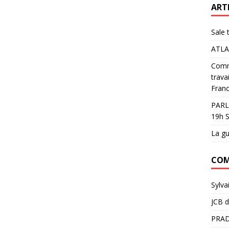
ART
Sale 
ATLA
Comme
trava
Franc
PARL
19h S
La gu
COM
Sylva
JCB
d
PRAD