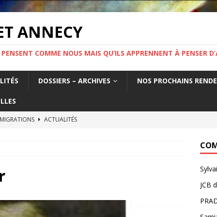
ET ANNECY
 PENSENT COMME NOUS MAIS QU’ILS APPRENNENT À PENSER D’
LITÉS
DOSSIERS – ARCHIVES
NOS PROCHAINS REND
LLES
 MIGRATIONS
ACTUALITÉS
tat français fabrique la précarité des travailleurs étrangers. Un
COM
France.
ACTUALITÉS
Sylva
MIGRATION ! Mercredi 19 novembre 19h Salle Yvette Martinet
r
JCB
d
PRAD
e l’information.
ACTUALITÉS
Sami