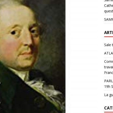
pour les glaciers !
ACTUALITÉS
Cathe
quest
SAMP
ART
Sale 
ATLA
Comme
trava
Franc
PARL
19h S
La gu
CAT