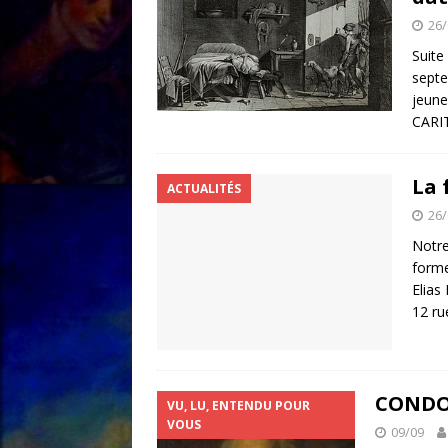
26/
Suite
septe
jeune
CARI
La 
ACTUALITÉS
26/
Notre
forme
Elias
12 ru
CONDOR
VU, LU, ENTENDU POUR
VOUS
09/09