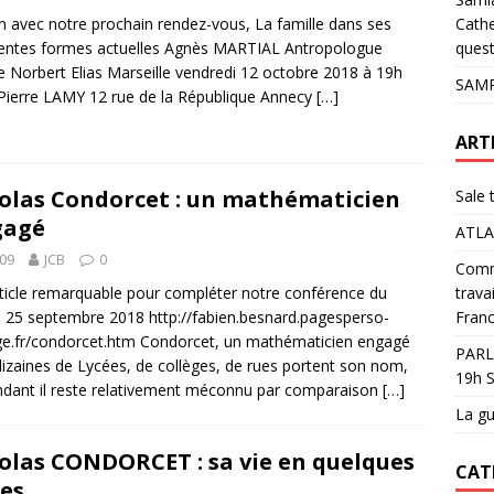
pour les glaciers !
ACTUALITÉS
en avec notre prochain rendez-vous, La famille dans ses
Cathe
rentes formes actuelles Agnès MARTIAL Antropologue
quest
e Norbert Elias Marseille vendredi 12 octobre 2018 à 19h
SAMP
 Pierre LAMY 12 rue de la République Annecy
[…]
ART
olas Condorcet : un mathématicien
Sale 
gagé
ATLA
09
JCB
0
Comme
ticle remarquable pour compléter notre conférence du
trava
 25 septembre 2018 http://fabien.besnard.pagesperso-
Franc
e.fr/condorcet.htm Condorcet, un mathématicien engagé
PARL
izaines de Lycées, de collèges, de rues portent son nom,
19h S
dant il reste relativement méconnu par comparaison
[…]
La gu
olas CONDORCET : sa vie en quelques
CAT
es