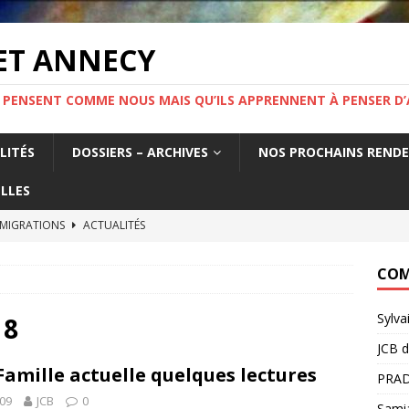
ET ANNECY
 PENSENT COMME NOUS MAIS QU’ILS APPRENNENT À PENSER D’
LITÉS
DOSSIERS – ARCHIVES
NOS PROCHAINS REND
LLES
 MIGRATIONS
ACTUALITÉS
tat français fabrique la précarité des travailleurs étrangers. Un
COM
France.
ACTUALITÉS
Sylva
MIGRATION ! Mercredi 19 novembre 19h Salle Yvette Martinet
18
JCB
d
Famille actuelle quelques lectures
PRAD
e l’information.
ACTUALITÉS
09
JCB
0
Sami