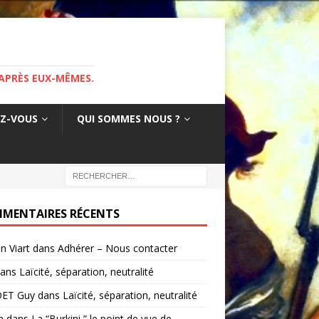
APRÈS EUX-MÊMES.
EZ-VOUS
QUI SOMMES NOUS ?
MENTAIRES RÉCENTS
in Viart
dans
Adhérer – Nous contacter
ans
Laïcité, séparation, neutralité
ET Guy
dans
Laïcité, séparation, neutralité
a
dans
La “Burkini ” le point de vue de