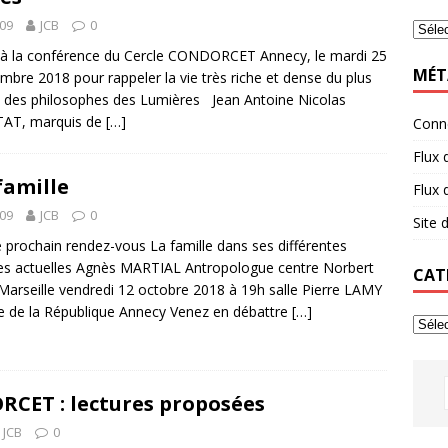
09
JCB
0
 à la conférence du Cercle CONDORCET Annecy, le mardi 25
MÉT
mbre 2018 pour rappeler la vie très riche et dense du plus
 des philosophes des Lumières Jean Antoine Nicolas
TAT, marquis de
[…]
Conn
Flux 
famille
Flux
09
JCB
0
Site
 prochain rendez-vous La famille dans ses différentes
s actuelles Agnès MARTIAL Antropologue centre Norbert
CAT
 Marseille vendredi 12 octobre 2018 à 19h salle Pierre LAMY
e de la République Annecy Venez en débattre
[…]
CET : lectures proposées
JCB
0