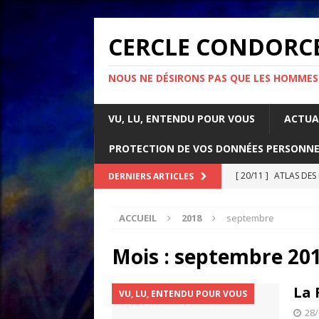
CERCLE CONDORC
NOUS NE DÉSIRONS PAS QUE LES HOMMES
VU, LU, ENTENDU POUR VOUS
ACTUA
PROTECTION DE VOS DONNÉES PERSONNE
[ 20/11 ]
ATLAS DES
DERNIERS ARTICLES
[ 07/11 ]
Comment l’é
ACCUEIL
2018
septembre
rapport d’Amnesty 
[ 21/10 ]
PARLONS IM
Mois :
septembre 20
ACTUALITÉS
La 
VU, LU, ENTENDU POUR VOUS
[ 05/05 ]
La guerre d
28/