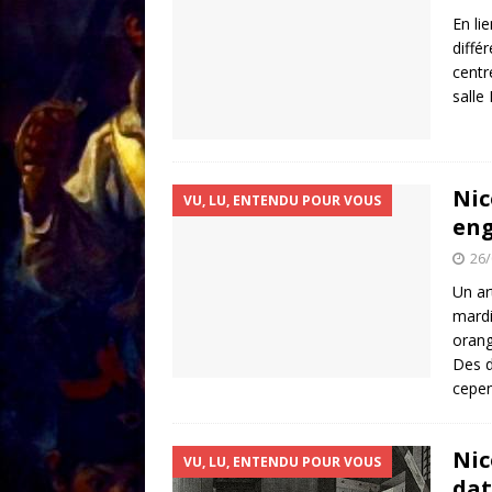
[ 18/01 ]
Sale temps 
En li
diffé
centr
salle
Nic
VU, LU, ENTENDU POUR VOUS
en
26/
Un ar
mardi
orang
Des d
cepen
Nic
VU, LU, ENTENDU POUR VOUS
dat