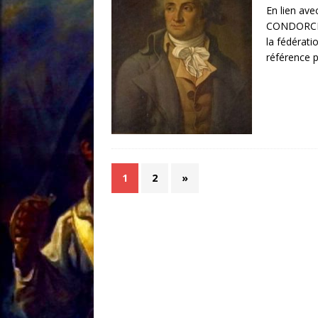
En lien av
CONDORCET 
la fédérati
référence 
1
2
»