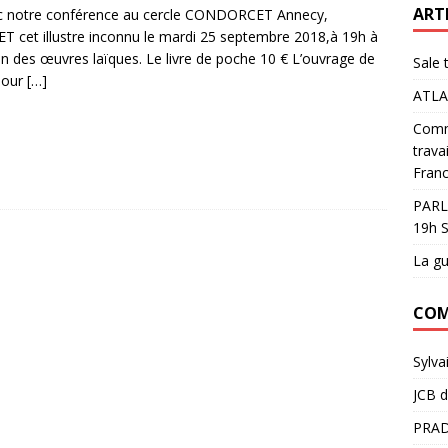
ART
ec notre conférence au cercle CONDORCET Annecy,
cet illustre inconnu le mardi 25 septembre 2018,à 19h à
on des œuvres laïques. Le livre de poche 10 € L’ouvrage de
Sale 
pour
[…]
ATLA
Comme
trava
Franc
PARL
19h S
La gu
COM
Sylva
JCB
d
PRAD