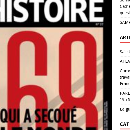
pour les glaciers !
ACTUALITÉS
Cathe
quest
SAMP
ART
Sale 
ATLA
Comme
trava
Franc
PARL
19h S
La gu
CAT