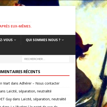
APRÈS EUX-MÊMES.
EZ-VOUS
QUI SOMMES NOUS ?
MENTAIRES RÉCENTS
in Viart
dans
Adhérer – Nous contacter
ans
Laïcité, séparation, neutralité
ET Guy
dans
Laïcité, séparation, neutralité
a
dans
La “Burkini ” le point de vue de