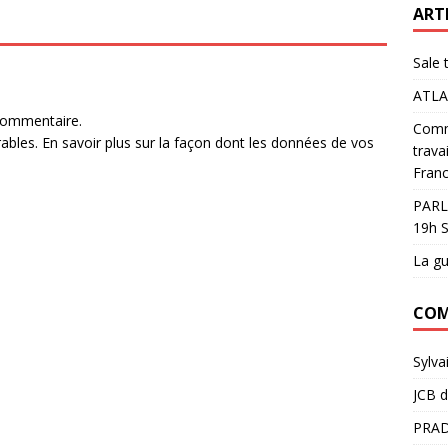
ART
Sale 
ATLA
commentaire.
Comme
rables.
En savoir plus sur la façon dont les données de vos
trava
Franc
PARL
19h S
La gu
COM
Sylva
JCB
d
PRAD