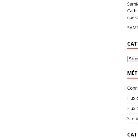
Sami
Cathe
quest
SAMP
CAT
MÉT
Conn
Flux 
Flux
Site
CAT