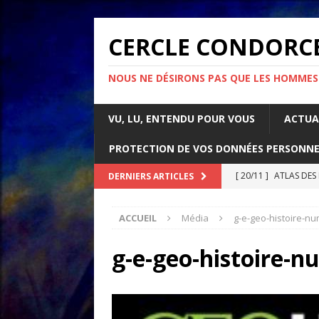
CERCLE CONDORC
NOUS NE DÉSIRONS PAS QUE LES HOMMES
VU, LU, ENTENDU POUR VOUS
ACTUA
PROTECTION DE VOS DONNÉES PERSONNE
[ 20/11 ]
ATLAS DES
DERNIERS ARTICLES
[ 07/11 ]
Comment l’é
ACCUEIL
Média
g-e-geo-histoire-nu
rapport d’Amnesty 
[ 21/10 ]
PARLONS IM
g-e-geo-histoire-n
ACTUALITÉS
[ 05/05 ]
La guerre d