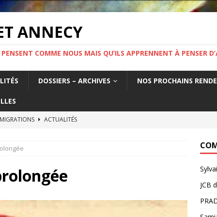
ET ANNECY
 PENSENT COMME NOUS MAIS QU’ILS APPRENNENT À PENSER D’
LITÉS
DOSSIERS – ARCHIVES
NOS PROCHAINS REND
LLES
 MIGRATIONS
ACTUALITÉS
tat français fabrique la précarité des travailleurs étrangers. Un
COM
rolongée
France.
ACTUALITÉS
Sylva
MIGRATION ! Mercredi 19 novembre 19h Salle Yvette Martinet
prolongée
JCB
d
PRAD
e l’information.
ACTUALITÉS
Sami