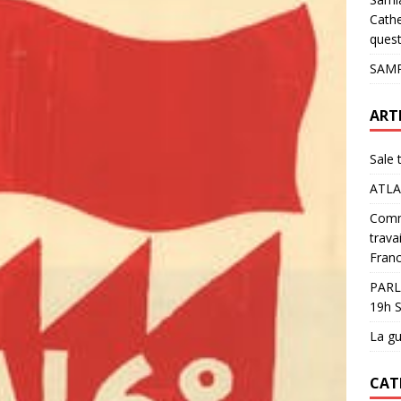
pour les glaciers !
ACTUALITÉS
Cathe
quest
SAMP
ART
Sale 
ATLA
Comme
trava
Franc
PARL
19h S
La gu
CAT