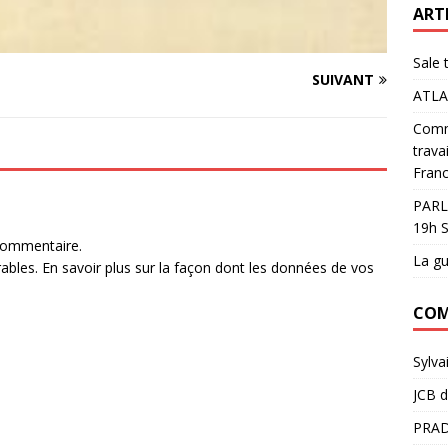
ART
Sale 
SUIVANT
ATLA
Comme
trava
Franc
PARL
19h S
commentaire.
La gu
rables.
En savoir plus sur la façon dont les données de vos
COM
Sylva
JCB
d
PRAD