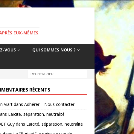
APRÈS EUX-MÊMES.
EZ-VOUS
QUI SOMMES NOUS ?
MENTAIRES RÉCENTS
in Viart
dans
Adhérer – Nous contacter
ans
Laïcité, séparation, neutralité
ET Guy
dans
Laïcité, séparation, neutralité
a
dans
La “Burkini ” le point de vue de