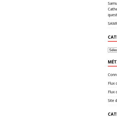
Sami
Cathe
quest
SAMP
CAT
MÉT
Conn
Flux 
Flux
Site
CAT