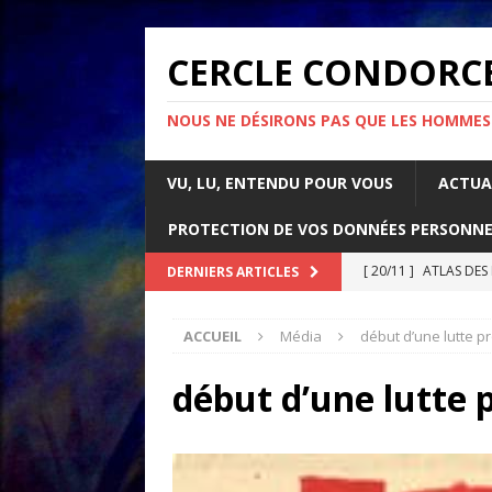
CERCLE CONDORC
NOUS NE DÉSIRONS PAS QUE LES HOMMES
VU, LU, ENTENDU POUR VOUS
ACTUA
PROTECTION DE VOS DONNÉES PERSONNE
[ 20/11 ]
ATLAS DES
DERNIERS ARTICLES
[ 07/11 ]
Comment l’é
ACCUEIL
Média
début d’une lutte p
rapport d’Amnesty 
[ 21/10 ]
PARLONS IM
début d’une lutte 
ACTUALITÉS
[ 05/05 ]
La guerre d