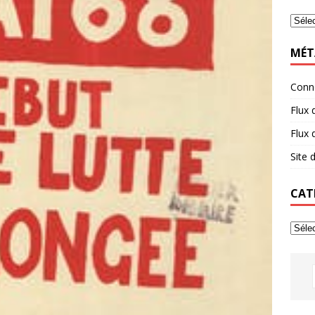
MÉT
Conn
Flux 
Flux
Site
CAT