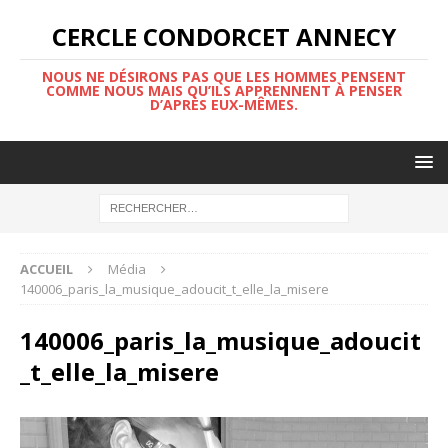
CERCLE CONDORCET ANNECY
NOUS NE DÉSIRONS PAS QUE LES HOMMES PENSENT
COMME NOUS MAIS QU’ILS APPRENNENT À PENSER
D’APRÈS EUX-MÊMES.
ACCUEIL
Média
140006_paris_la_musique_adoucit_t_elle_la_misere
140006_paris_la_musique_adoucit
_t_elle_la_misere