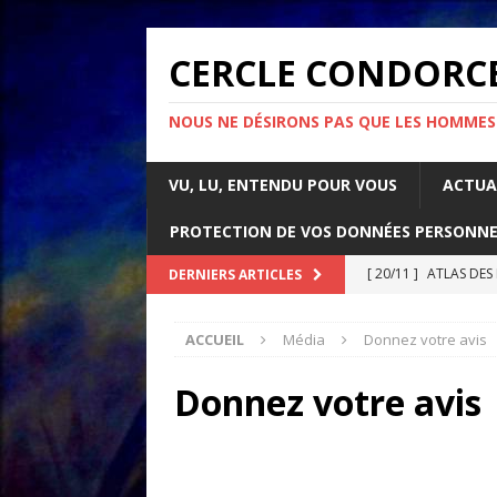
CERCLE CONDORC
NOUS NE DÉSIRONS PAS QUE LES HOMMES
VU, LU, ENTENDU POUR VOUS
ACTUA
PROTECTION DE VOS DONNÉES PERSONNE
[ 20/11 ]
ATLAS DES
DERNIERS ARTICLES
[ 07/11 ]
Comment l’é
ACCUEIL
Média
Donnez votre avis
rapport d’Amnesty 
[ 21/10 ]
PARLONS IM
Donnez votre avis
ACTUALITÉS
[ 05/05 ]
La guerre d