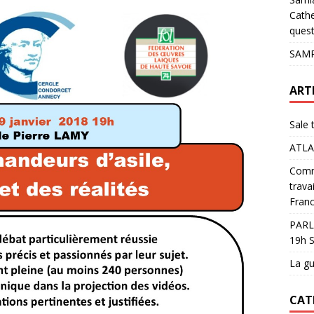
pour les glaciers !
ACTUALITÉS
Cathe
quest
SAMP
ART
Sale 
ATLA
Comme
trava
Franc
PARL
19h S
La gu
CAT