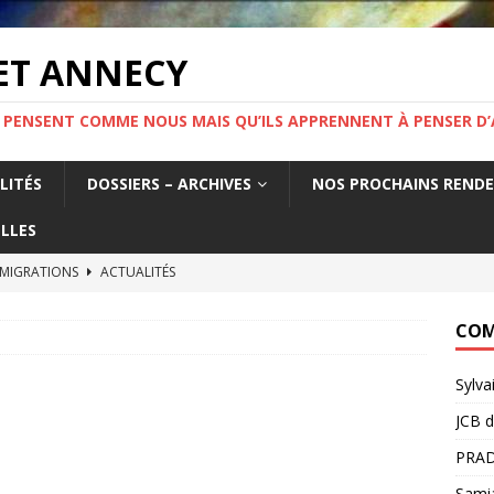
ET ANNECY
 PENSENT COMME NOUS MAIS QU’ILS APPRENNENT À PENSER D’
LITÉS
DOSSIERS – ARCHIVES
NOS PROCHAINS REND
LLES
 MIGRATIONS
ACTUALITÉS
tat français fabrique la précarité des travailleurs étrangers. Un
COM
France.
ACTUALITÉS
Sylva
MIGRATION ! Mercredi 19 novembre 19h Salle Yvette Martinet
JCB
d
PRAD
e l’information.
ACTUALITÉS
Sami