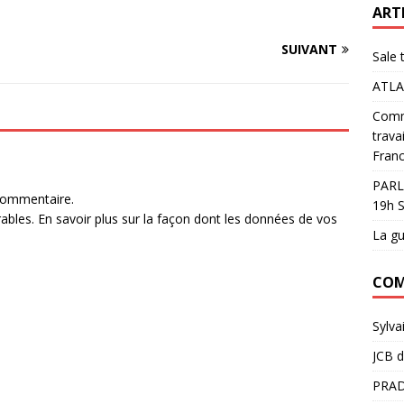
ART
SUIVANT
Sale 
ATLA
Comme
trava
Franc
PARL
commentaire.
19h S
rables.
En savoir plus sur la façon dont les données de vos
La gu
COM
Sylva
JCB
d
PRAD