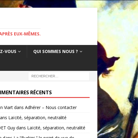
APRÈS EUX-MÊMES.
EZ-VOUS
QUI SOMMES NOUS ?
MENTAIRES RÉCENTS
in Viart
dans
Adhérer – Nous contacter
ans
Laïcité, séparation, neutralité
ET Guy
dans
Laïcité, séparation, neutralité
a
dans
La “Burkini ” le point de vue de