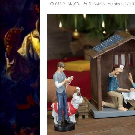
[ 18/01 ]
Sale temps 
06/12
JCB
Dossiers - Archives
,
Laïci