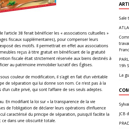
ART
Sale 
ATLA
 de l’article 38 ferait bénéficier les « associations cultuelles »
Comme
tages fiscaux supplémentaires), pour compenser leurs
trava
’exposé des motifs. Il permettrait en effet aux associations
Franc
eubles reçus à titre gratuit en bénéficiant de la gratuité
ntion fiscale était strictement réservée aux biens destinés à
PARL
cier au patrimoine immobilier lucratif des Églises.
19h S
La gu
us couleur de modification, il s’agit en fait d’un véritable
pe de séparation qui lui donne son nom. Ce n’est pas à la
d’un culte privé, qui sont l’affaire de ses seuls adeptes.
COM
. En modifiant la loi sur « la transparence de la vie
Sylva
ses de l’obligation de déclarer leurs opérations d’influence
JCB
d
ul caractérisé du principe de séparation, puisqu’il facilite la
t ce dans une obscurité totale.
PRAD