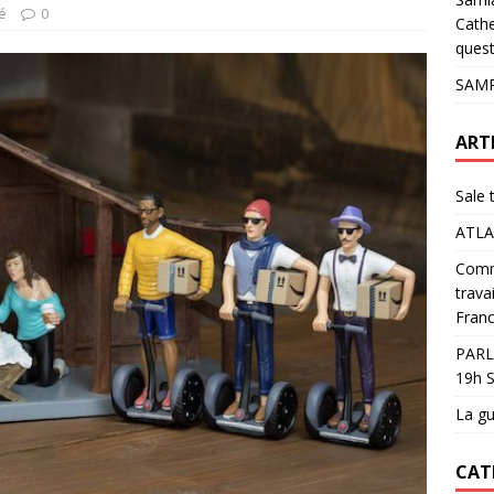
pour les glaciers !
ACTUALITÉS
té
0
Cathe
quest
SAMP
ART
Sale 
ATLA
Comme
trava
Franc
PARL
19h S
La gu
CAT