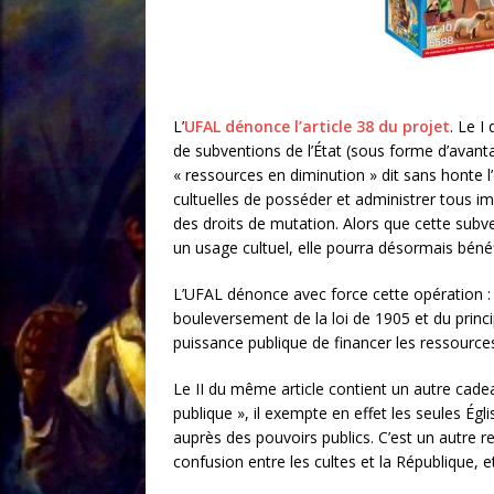
L’
UFAL dénonce l’article 38 du projet
. Le I
de subventions de l’État (sous forme d’avan
« ressources en diminution » dit sans honte l
cultuelles de posséder et administrer tous imm
des droits de mutation. Alors que cette subve
un usage cultuel, elle pourra désormais bénéfi
L’UFAL dénonce avec force cette opération : so
bouleversement de la loi de 1905 et du princi
puissance publique de financer les ressources 
Le II du même article contient un autre cadeau
publique », il exempte en effet les seules Égli
auprès des pouvoirs publics. C’est un autre rec
confusion entre les cultes et la République, e