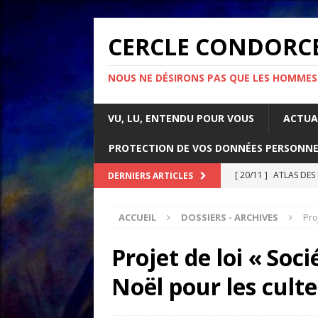
CERCLE CONDORC
NOUS NE DÉSIRONS PAS QUE LES HOMMES
VU, LU, ENTENDU POUR VOUS
ACTUA
PROTECTION DE VOS DONNÉES PERSONNE
[ 20/11 ]
ATLAS DES
DERNIERS ARTICLES
[ 07/11 ]
Comment l’é
ACCUEIL
DOSSIERS - ARCHIVES
Pro
rapport d’Amnesty 
[ 21/10 ]
PARLONS IM
Projet de loi « Soci
ACTUALITÉS
Noël pour les cultes
[ 05/05 ]
La guerre d