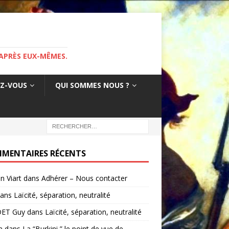
APRÈS EUX-MÊMES.
EZ-VOUS
QUI SOMMES NOUS ?
MENTAIRES RÉCENTS
in Viart
dans
Adhérer – Nous contacter
ans
Laïcité, séparation, neutralité
ET Guy
dans
Laïcité, séparation, neutralité
a
dans
La “Burkini ” le point de vue de