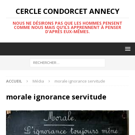
CERCLE CONDORCET ANNECY
NOUS NE DÉSIRONS PAS QUE LES HOMMES PENSENT
COMME NOUS MAIS QU’ILS APPRENNENT À PENSER
D’APRÈS EUX-MÊMES.
ACCUEIL
Média
morale ignorance servitude
morale ignorance servitude