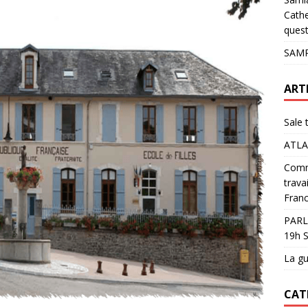
pour les glaciers !
ACTUALITÉS
Cathe
quest
SAMP
ART
Sale 
ATLA
Comme
trava
Franc
PARL
19h S
La gu
CAT