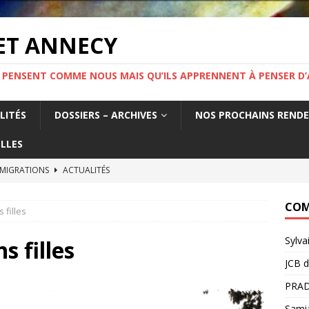
ET ANNECY
 PENSENT COMME NOUS MAIS QU’ILS APPRENNENT À PENSER D’
LITÉS
DOSSIERS – ARCHIVES
NOS PROCHAINS REND
LLES
 MIGRATIONS
ACTUALITÉS
tat français fabrique la précarité des travailleurs étrangers. Un
COM
 filles
France.
ACTUALITÉS
Sylva
MIGRATION ! Mercredi 19 novembre 19h Salle Yvette Martinet
s filles
JCB
d
PRAD
e l’information.
ACTUALITÉS
Sami