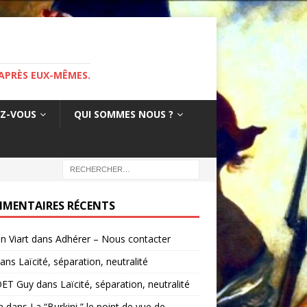
APRÈS EUX-MÊMES.
EZ-VOUS
QUI SOMMES NOUS ?
MENTAIRES RÉCENTS
in Viart
dans
Adhérer – Nous contacter
ans
Laïcité, séparation, neutralité
ET Guy
dans
Laïcité, séparation, neutralité
a
dans
La “Burkini ” le point de vue de