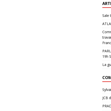
ART
Sale 
ATLA
Comme
trava
Franc
PARL
19h S
La gu
COM
Sylva
JCB
d
PRAD