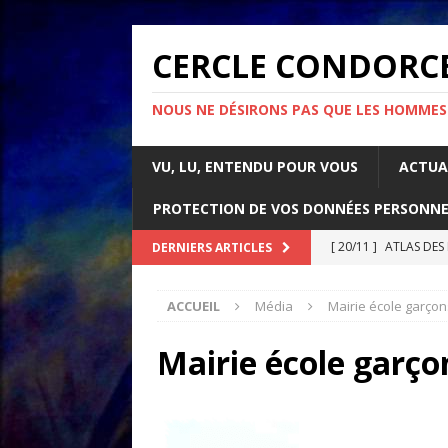
CERCLE CONDORC
NOUS NE DÉSIRONS PAS QUE LES HOMMES
VU, LU, ENTENDU POUR VOUS
ACTUA
PROTECTION DE VOS DONNÉES PERSONNE
[ 20/11 ]
ATLAS DES
DERNIERS ARTICLES
[ 07/11 ]
Comment l’é
ACCUEIL
Média
Mairie école garçons
rapport d’Amnesty 
[ 21/10 ]
PARLONS IM
Mairie école garçon
ACTUALITÉS
[ 05/05 ]
La guerre d