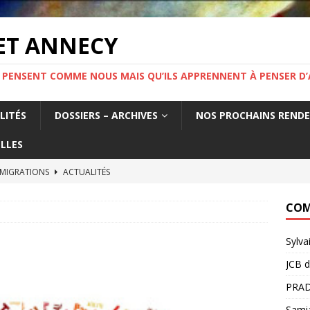
ET ANNECY
 PENSENT COMME NOUS MAIS QU’ILS APPRENNENT À PENSER D’
LITÉS
DOSSIERS – ARCHIVES
NOS PROCHAINS REND
LLES
 MIGRATIONS
ACTUALITÉS
tat français fabrique la précarité des travailleurs étrangers. Un
COM
France.
ACTUALITÉS
Sylva
MIGRATION ! Mercredi 19 novembre 19h Salle Yvette Martinet
JCB
d
PRAD
e l’information.
ACTUALITÉS
Sami