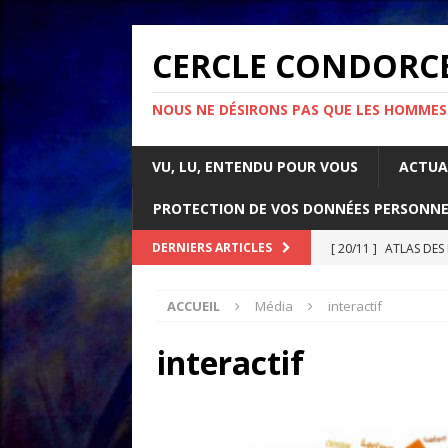
CERCLE CONDORC
NOUS NE DÉSIRONS PAS QUE LES HOMMES
VU, LU, ENTENDU POUR VOUS
ACTUA
PROTECTION DE VOS DONNÉES PERSONNE
[ 20/11 ]
ATLAS DES
DERNIERS ARTICLES
[ 07/11 ]
Comment l’é
ACCUEIL
Média
interactif
rapport d’Amnesty 
[ 21/10 ]
PARLONS IM
interactif
ACTUALITÉS
[ 05/05 ]
La guerre d