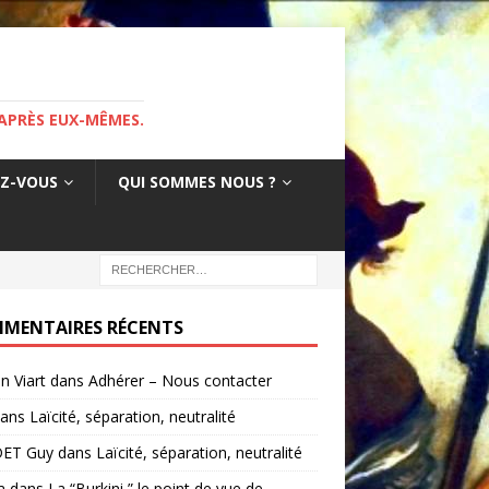
APRÈS EUX-MÊMES.
EZ-VOUS
QUI SOMMES NOUS ?
MENTAIRES RÉCENTS
in Viart
dans
Adhérer – Nous contacter
ans
Laïcité, séparation, neutralité
ET Guy
dans
Laïcité, séparation, neutralité
a
dans
La “Burkini ” le point de vue de