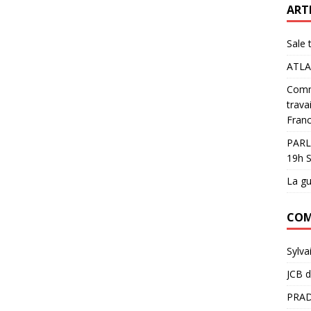
ART
Sale 
ATLA
Comme
trava
Franc
PARL
19h S
La gu
COM
Sylva
JCB
d
PRAD