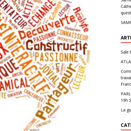
pour les glaciers !
ACTUALITÉS
Cathe
quest
SAMP
ART
Sale 
ATLA
Comme
trava
Franc
PARL
19h S
La gu
CAT