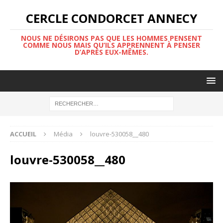
CERCLE CONDORCET ANNECY
NOUS NE DÉSIRONS PAS QUE LES HOMMES PENSENT
COMME NOUS MAIS QU’ILS APPRENNENT À PENSER
D’APRÈS EUX-MÊMES.
ACCUEIL
Média
louvre-530058__480
louvre-530058__480