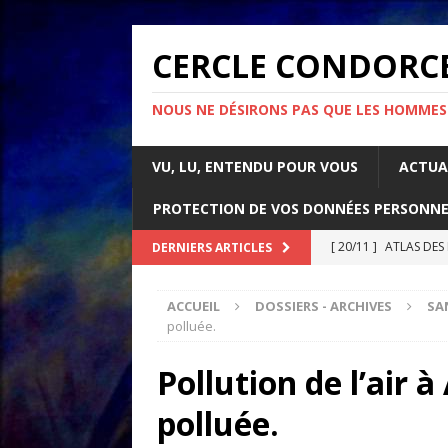
CERCLE CONDORC
NOUS NE DÉSIRONS PAS QUE LES HOMMES
VU, LU, ENTENDU POUR VOUS
ACTUA
PROTECTION DE VOS DONNÉES PERSONNE
[ 20/11 ]
ATLAS DES
DERNIERS ARTICLES
[ 07/11 ]
Comment l’é
ACCUEIL
DOSSIERS - ARCHIVES
SA
rapport d’Amnesty 
polluée.
[ 21/10 ]
PARLONS IM
Pollution de l’air 
ACTUALITÉS
polluée.
[ 05/05 ]
La guerre d