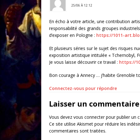
25/06 À 12:12
En écho à votre article, une contribution artis
responsabilité des grands groupes industriel
d’exposer en Pologne :
https://1011-art.b
Et plusieurs séries sur le sujet des risques n
exposition artistique intitulée « Tchernobyl,
Je vous laisse découvrir ce travail :
https://1
Bon courage à Annecy … j’habite Grenoble tou
Connectez-vous pour répondre
Laisser un commentaire
Vous devez
vous connecter
pour publier un 
Ce site utilise Akismet pour réduire les indési
commentaires sont traitées
.