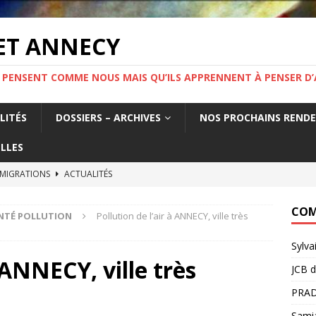
ET ANNECY
 PENSENT COMME NOUS MAIS QU’ILS APPRENNENT À PENSER D’
LITÉS
DOSSIERS – ARCHIVES
NOS PROCHAINS REND
LLES
 MIGRATIONS
ACTUALITÉS
tat français fabrique la précarité des travailleurs étrangers. Un
COM
NTÉ POLLUTION
Pollution de l’air à ANNECY, ville très
France.
ACTUALITÉS
Sylva
MIGRATION ! Mercredi 19 novembre 19h Salle Yvette Martinet
à ANNECY, ville très
JCB
d
PRAD
e l’information.
ACTUALITÉS
Sami