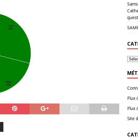
Sami
Cathe
quest
SAMP
CAT
MÉT
Conn
Flux 
Flux
Site
CAT