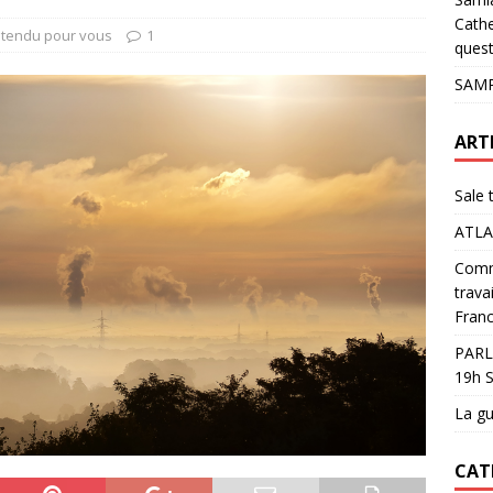
pour les glaciers !
ACTUALITÉS
Cathe
Entendu pour vous
1
quest
SAMP
ART
Sale 
ATLA
Comme
trava
Franc
PARL
19h S
La gu
CAT