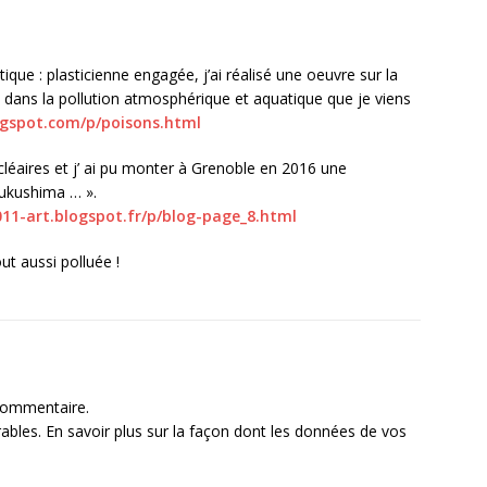
tique : plasticienne engagée, j’ai réalisé une oeuvre sur la
s dans la pollution atmosphérique et aquatique que je viens
logspot.com/p/poisons.html
ucléaires et j’ ai pu monter à Grenoble en 2016 une
 Fukushima … ».
011-art.blogspot.fr/p/blog-page_8.html
t aussi polluée !
commentaire.
rables.
En savoir plus sur la façon dont les données de vos