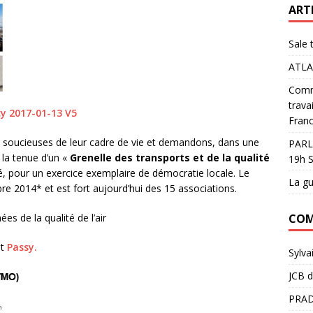
ART
Sale 
ATLA
Comme
trava
y 2017-01-13 V5
Franc
soucieuses de leur cadre de vie et demandons, dans une
PARL
 la tenue d’un «
Grenelle des transports et de la qualité
19h S
té, pour un exercice exemplaire de démocratie locale. Le
La gu
bre 2014* et est fort aujourd’hui des 15 associations.
COM
es de la qualité de l’air
et
Passy.
Sylva
JCB
d
PRAD