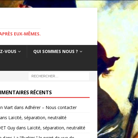
APRÈS EUX-MÊMES.
EZ-VOUS
QUI SOMMES NOUS ?
MENTAIRES RÉCENTS
in Viart
dans
Adhérer – Nous contacter
ans
Laïcité, séparation, neutralité
ET Guy
dans
Laïcité, séparation, neutralité
a
dans
La “Burkini ” le point de vue de