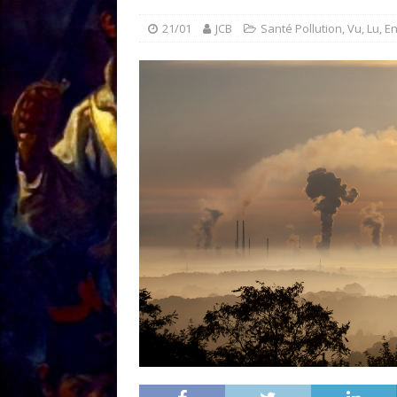
[ 18/01 ]
Sale temps 
21/01
JCB
Santé Pollution
,
Vu, Lu, 