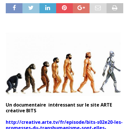
Un documentaire intéressant sur le site ARTE
créative BITS
http://creative.arte.tv/fr/episode/bits-s02e20-les-
promesses-du-transhumanisme-sont-elles-