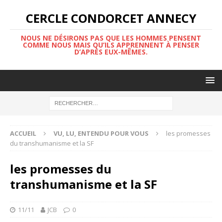
CERCLE CONDORCET ANNECY
NOUS NE DÉSIRONS PAS QUE LES HOMMES PENSENT
COMME NOUS MAIS QU’ILS APPRENNENT À PENSER
D’APRÈS EUX-MÊMES.
ACCUEIL
VU, LU, ENTENDU POUR VOUS
les promesses
du transhumanisme et la SF
les promesses du
transhumanisme et la SF
11/11
JCB
0