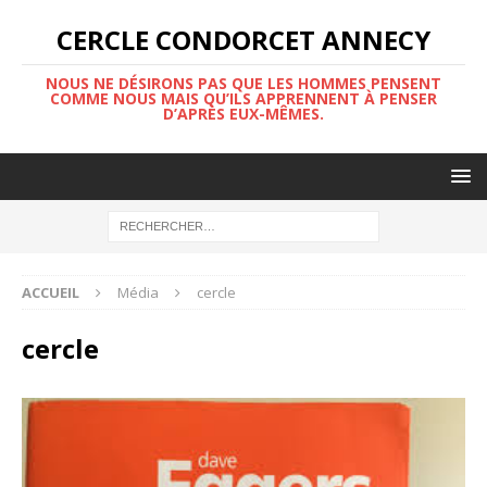
CERCLE CONDORCET ANNECY
NOUS NE DÉSIRONS PAS QUE LES HOMMES PENSENT
COMME NOUS MAIS QU’ILS APPRENNENT À PENSER
D’APRÈS EUX-MÊMES.
ACCUEIL
Média
cercle
cercle