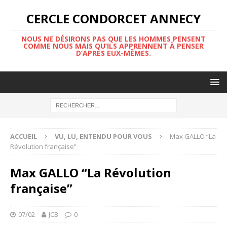
CERCLE CONDORCET ANNECY
NOUS NE DÉSIRONS PAS QUE LES HOMMES PENSENT
COMME NOUS MAIS QU’ILS APPRENNENT À PENSER
D’APRÈS EUX-MÊMES.
ACCUEIL
VU, LU, ENTENDU POUR VOUS
Max GALLO “La
Révolution française”
Max GALLO “La Révolution
française”
07/02
JCB
0